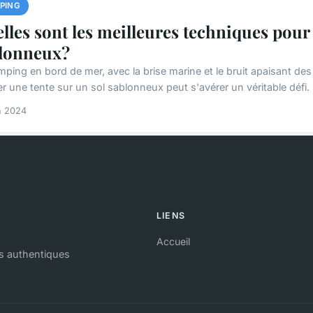
PING
lles sont les meilleures techniques pour
lonneux?
mping en bord de mer, avec la brise marine et le bruit apaisant d
r une tente sur un sol sablonneux peut s'avérer un véritable défi. 
n 2024
LIENS
Accueil
es authentiques