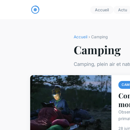
Accueil
Actu
Accueil
› Camping
Camping
Camping, plein air et nat
CAM
Com
mon
Obser
prima
28 jui