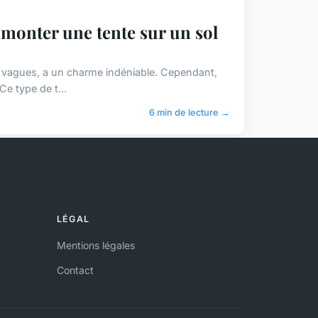
 monter une tente sur un sol
es vagues, a un charme indéniable. Cependant,
Ce type de t...
6 min de lecture →
LÉGAL
Mentions légales
Contact