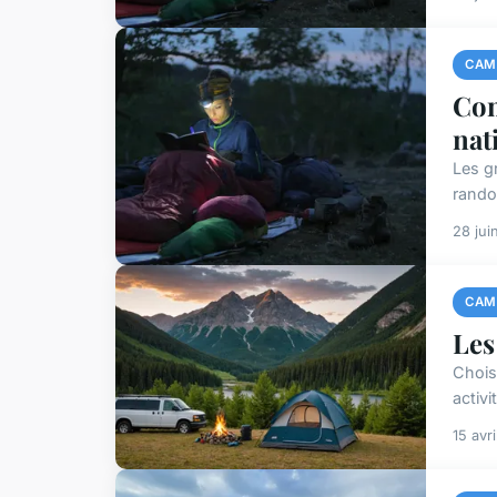
CAM
Com
nat
Les g
rando
28 jui
CAM
Les
Chois
activi
15 avr