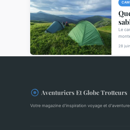
CAM
Que
sab
Le ca
monte
28 jui
Aventuriers Et Globe Trotteurs
Votre magazine d'inspiration voyage et d'aventur