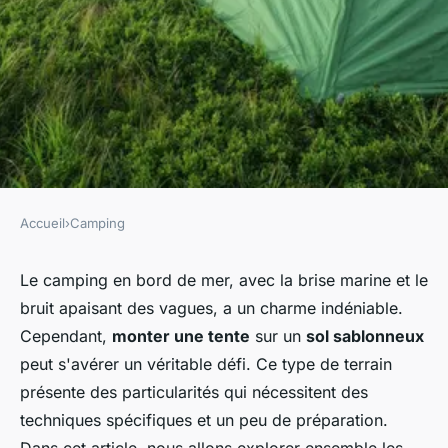
Accueil
›
Camping
CAMPING
Quelles sont les meilleures
Le camping en bord de mer, avec la brise marine et le
bruit apaisant des vagues, a un charme indéniable.
techniques pour monter une
Cependant,
monter une tente
sur un
sol sablonneux
tente sur un sol sablonneux?
peut s'avérer un véritable défi. Ce type de terrain
présente des particularités qui nécessitent des
Alix
•
28 juin 2024
•
6 min de lecture
techniques spécifiques et un peu de préparation.