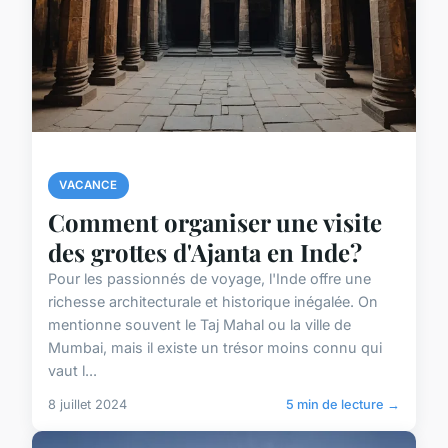
VACANCE
Comment organiser une visite
des grottes d'Ajanta en Inde?
Pour les passionnés de voyage, l'Inde offre une
richesse architecturale et historique inégalée. On
mentionne souvent le Taj Mahal ou la ville de
Mumbai, mais il existe un trésor moins connu qui
vaut l...
8 juillet 2024
5 min de lecture →