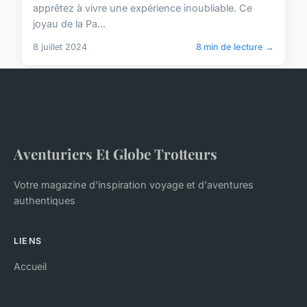
apprêtez à vivre une expérience inoubliable. Ce
joyau de la Pa...
8 juillet 2024
8 min de lecture →
Aventuriers Et Globe Trotteurs
Votre magazine d'inspiration voyage et d'aventures
authentiques
LIENS
Accueil