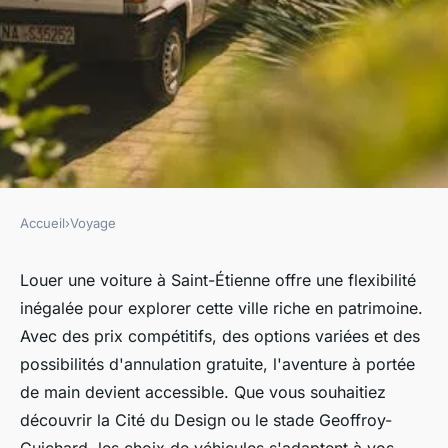
Accueil
›
Voyage
VOYAGE
Louez votre voiture à Saint-
Louer une voiture à Saint-Étienne offre une flexibilité
inégalée pour explorer cette ville riche en patrimoine.
Étienne : flexibilité et choix
Avec des prix compétitifs, des options variées et des
possibilités d'annulation gratuite, l'aventure à portée
Alix
•
20 mars 2025
•
4 min de lecture
de main devient accessible. Que vous souhaitiez
découvrir la Cité du Design ou le stade Geoffroy-